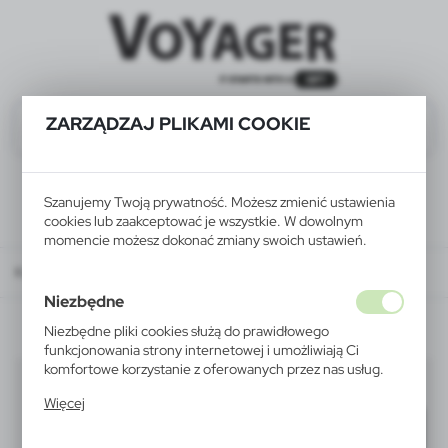
ZARZĄDZAJ PLIKAMI COOKIE
Szanujemy Twoją prywatność. Możesz zmienić ustawienia
cookies lub zaakceptować je wszystkie. W dowolnym
momencie możesz dokonać zmiany swoich ustawień.
Katalog
WSZYSTKIE PRODUKTY
DOM
ramki do zdjęć
Niezbędne
Niezbędne pliki cookies służą do prawidłowego
funkcjonowania strony internetowej i umożliwiają Ci
komfortowe korzystanie z oferowanych przez nas usług.
ramki do zdjęć
(2)
Pliki cookies odpowiadają na podejmowane przez Ciebie
Więcej
działania w celu m.in. dostosowania Twoich ustawień
Filtruj
domyślnie
preferencji prywatności, logowania czy wypełniania