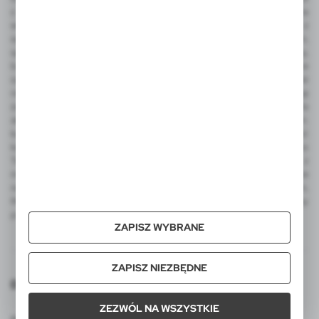
z nadrukiem, parasol automatyczny, parasol manualny, narzędzia
wielofunkcyjne, latarka COB, miara, ołówek stolarski, metalowy brelok z
wygrawerowanym logo, frisbee, dmuchana piłka plażowa z nadrukiem,
sportowe gadżety kibica, koc piknikowy, termosy, kubek termiczny,
butelka sportowa, torba termoizolacyjna i torba na zakupy, worek ze
sznurkiem do kolorowania, zestaw świąteczny, ekologiczne upominki
reklamowe, skrzynka do wina. Wśród produktów luksusowych na uwagę
zasługują ekskluzywne artykuły reklamowe EXCLUSIVE Collection, a dla
aktywnych produkty promocyjne AIR GIFTS outdoor pro-motion m.in.
kubki termiczne, kubek podróżny, lampka LED. Integralną część
katalogu VOYAGER stanowią także reklamowe pluszaki FOFCIO Promo
Toys - pluszowe breloki, pluszowe misie reklamowe z koszulkami z
możliwością nadruku. W ofercie VOYAGER znajdą Państwo także
notatniki MOLESKINE z logo, kalendarze MOLESKINE z nadrukiem,
MOLESKINE Cahier Journals, Smart Writing Set oraz zestawy
podarunkowe tej legendarnej marki.
ZAPISZ WYBRANE
ZAPISZ NIEZBĘDNE
Dołącz do nas
ZEZWÓL NA WSZYSTKIE