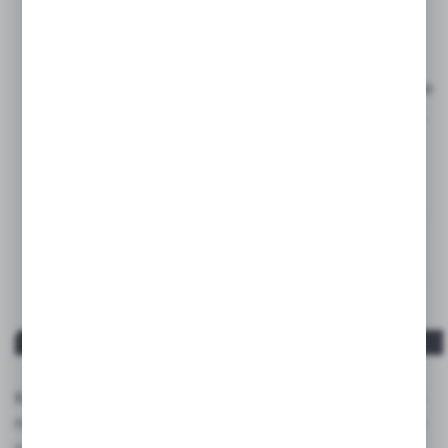
do środowiska cyfrowego!
Smart Writing System
pozwala edytować twoje
odręczne notatki na ekranie, digitalizować tekst,
zachowywać, organizować i dzielić się twoimi
kreacjami.
Korzenie MOLESKINE sięgają czasów legendarnych
notatników, których używali artyści tacy jak: Vincent
van Gogh, Pablo Picasso czy Ernest Hemingway.