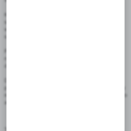
Kultowy prostokątny notatnik skrywał pod okładką
szkice, rysunki i zdania, które zaowocowały
wiekopomnymi dziełami w dziedzinie literatury i
sztuki.
Przywrócona do życia w 1997 roku marka obecnie
należy do grupy najlepiej rozpoznawalnych i
docenianych na świecie.
Dystrybuowana w 92 krajach w ponad 24.000
punktach sprzedaży wkroczyła także na teren branży
reklamowej i nieustannie się rozwija wprowadzając do
asortymentu coraz bardziej innowacyjne produkty.
Teraz notes MOLESKINE może nieść również Twoje