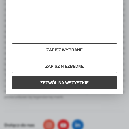
z nadrukiem lub grawerem, wizytownik, etui na karty kredytowe z
ochroną RFID, torba podróżne i sportowa, plecaki, odwracalny parasol
z nadrukiem, parasol automatyczny, parasol manualny, narzędzia
wielofunkcyjne, latarka COB, miara, ołówek stolarski, metalowy brelok z
wygrawerowanym logo, frisbee, dmuchana piłka plażowa z nadrukiem,
sportowe gadżety kibica, koc piknikowy, termosy, kubek termiczny,
butelka sportowa, torba termoizolacyjna i torba na zakupy, worek ze
sznurkiem do kolorowania, zestaw świąteczny, ekologiczne upominki
reklamowe, skrzynka do wina. Wśród produktów luksusowych na uwagę
ZAPISZ WYBRANE
zasługują ekskluzywne artykuły reklamowe EXCLUSIVE Collection, a dla
aktywnych produkty promocyjne AIR GIFTS outdoor pro-motion m.in.
kubki termiczne, kubek podróżny, lampka LED. Integralną część
ZAPISZ NIEZBĘDNE
katalogu VOYAGER stanowią także reklamowe pluszaki FOFCIO Promo
Toys - pluszowe breloki, pluszowe misie reklamowe z koszulkami z
możliwością nadruku. W ofercie VOYAGER znajdą Państwo także
ZEZWÓL NA WSZYSTKIE
notatniki MOLESKINE z logo, kalendarze MOLESKINE z nadrukiem,
MOLESKINE Cahier Journals, Smart Writing Set oraz zestawy
podarunkowe tej legendarnej marki.
Dołącz do nas