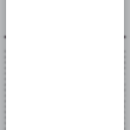
Katalog VOYAGER to kompleksowa oferta kilku tysięcy produktów
promocyjnych ze znakowaniem. To popularne gadżety reklamowe na
masowe promocje, jak i luksusowe artykuły reklamowe dla bardziej
wymagających klientów. Produkty promocyjne VOYAGER doskonale
nadają się pod nadruk reklamowy - tampodruk, grawerowanie laserem,
sitodruk, termo transfer, tłoczenie, sublimacja, full color UV, doming -
pełna personalizacja. Gadżety reklamowe VOYAGER dostępne są z
bieżących stanów magazynowych w Polsce, dzięki czemu czas realizacji
zamówienia jest bardzo krótki. Ze względu na funkcjonalność i
atrakcyjną cenę do najbardziej popularnych należą takie produkty
reklamowe jak: gadżety elektroniczne, power bank, pamięć USB,
ładowarka bezprzewodowa, zegarek wielofunkcyjny, smart watch,
długopisy metalowe z grawerem, długopisy plastikowe z nadrukiem,
touch peny, notesy korkowe z logo, antystresy, gadżety podróżne,
piersiówka z grawerem, torba bawełniana, czapka, teczka konferencyjna