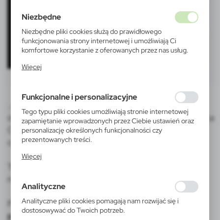
Niezbędne
Niezbędne pliki cookies służą do prawidłowego
funkcjonowania strony internetowej i umożliwiają Ci
komfortowe korzystanie z oferowanych przez nas usług.
Pliki cookies odpowiadają na podejmowane przez Ciebie
Więcej
działania w celu m.in. dostosowania Twoich ustawień
preferencji prywatności, logowania czy wypełniania
formularzy. Dzięki plikom cookies strona, z której
Funkcjonalne i personalizacyjne
korzystasz, może działać bez zakłóceń.
..do wyróżnienia się na rynku nie wystarczy już tylko
Tego typu pliki cookies umożliwiają stronie internetowej
dobry produkt czy cena, potrzebna jest przekonująca
zapamiętanie wprowadzonych przez Ciebie ustawień oraz
Opowieść, która przyciągnie uwagę klientów
personalizację określonych funkcjonalności czy
prezentowanych treści.
codziennie atakowanych tysiącami informacji.
Dzięki tym plikom cookies możemy zapewnić Ci większy
Więcej
komfort korzystania z funkcjonalności naszej strony
Takim atutem bez wątpienia może pochwalić się
poprzez dopasowanie jej do Twoich indywidualnych
marka MOLESKINE.
preferencji. Wyrażenie zgody na funkcjonalne i
Analityczne
personalizacyjne pliki cookies gwarantuje dostępność
większej ilości funkcji na stronie.
Analityczne pliki cookies pomagają nam rozwijać się i
Produkty MOLESKINE to
efektywne
narzędzie
dostosowywać do Twoich potrzeb.
promocyjne
, które połączy prestiż tej legendarnej