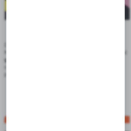
Do stworzenia unikalnego upominku biznesowego
MOLESKINE najpierw zdecyduj czy chcesz dostować
gotowy produkt
z naszej kolekcji, czy stworzyć
całkowicie
unikalny produkt
w 100% skrojony na
potrzeby Twojej Opowieści.