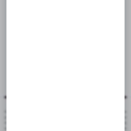
V2030
V1382
Szybka ładowarka ścienna
Ładowarka ścienna | Altha
21,74
zł
78,00
zł
|
|
35
0
0
0
Katalog VOYAGER to kompleksowa oferta kilku tysięcy produktów
promocyjnych ze znakowaniem. To popularne gadżety reklamowe na
masowe promocje, jak i luksusowe artykuły reklamowe dla bardziej
wymagających klientów. Produkty promocyjne VOYAGER doskonale