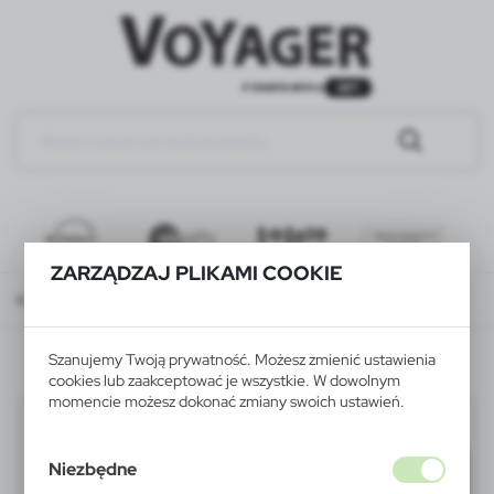
ZARZĄDZAJ PLIKAMI COOKIE
Katalog
WSZYSTKIE PRODUKTY
ELEKTRONIKA
ładowarki ścienne
Szanujemy Twoją prywatność. Możesz zmienić ustawienia
cookies lub zaakceptować je wszystkie. W dowolnym
momencie możesz dokonać zmiany swoich ustawień.
ładowarki ścienne
(18)
Niezbędne
Filtruj
domyślnie