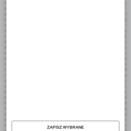
nadają się pod nadruk reklamowy - tampodruk, grawerowanie laserem,
sitodruk, termo transfer, tłoczenie, sublimacja, full color UV, doming -
pełna personalizacja. Gadżety reklamowe VOYAGER dostępne są z
bieżących stanów magazynowych w Polsce, dzięki czemu czas realizacji
zamówienia jest bardzo krótki. Ze względu na funkcjonalność i
atrakcyjną cenę do najbardziej popularnych należą takie produkty
reklamowe jak: gadżety elektroniczne, power bank, pamięć USB,
ładowarka bezprzewodowa, zegarek wielofunkcyjny, smart watch,
długopisy metalowe z grawerem, długopisy plastikowe z nadrukiem,
touch peny, notesy korkowe z logo, antystresy, gadżety podróżne,
piersiówka z grawerem, torba bawełniana, czapka, teczka konferencyjna
z nadrukiem lub grawerem, wizytownik, etui na karty kredytowe z
ochroną RFID, torba podróżne i sportowa, plecaki, odwracalny parasol
z nadrukiem, parasol automatyczny, parasol manualny, narzędzia
wielofunkcyjne, latarka COB, miara, ołówek stolarski, metalowy brelok z
wygrawerowanym logo, frisbee, dmuchana piłka plażowa z nadrukiem,
sportowe gadżety kibica, koc piknikowy, termosy, kubek termiczny,
butelka sportowa, torba termoizolacyjna i torba na zakupy, worek ze
sznurkiem do kolorowania, zestaw świąteczny, ekologiczne upominki
reklamowe, skrzynka do wina. Wśród produktów luksusowych na uwagę
zasługują ekskluzywne artykuły reklamowe EXCLUSIVE Collection, a dla
aktywnych produkty promocyjne AIR GIFTS outdoor pro-motion m.in.
kubki termiczne, kubek podróżny, lampka LED. Integralną część
ZAPISZ WYBRANE
katalogu VOYAGER stanowią także reklamowe pluszaki FOFCIO Promo