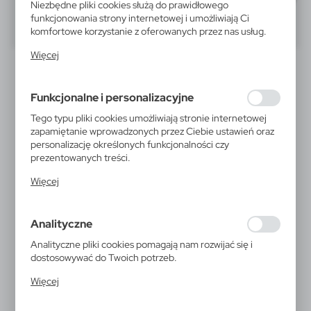
Niezbędne pliki cookies służą do prawidłowego
funkcjonowania strony internetowej i umożliwiają Ci
40
60
80
komfortowe korzystanie z oferowanych przez nas usług.
Pliki cookies odpowiadają na podejmowane przez Ciebie
Więcej
WYPRZEDAŻ
POLECANE
działania w celu m.in. dostosowania Twoich ustawień
preferencji prywatności, logowania czy wypełniania
formularzy. Dzięki plikom cookies strona, z której
Funkcjonalne i personalizacyjne
korzystasz, może działać bez zakłóceń.
Tego typu pliki cookies umożliwiają stronie internetowej
zapamiętanie wprowadzonych przez Ciebie ustawień oraz
personalizację określonych funkcjonalności czy
prezentowanych treści.
Dzięki tym plikom cookies możemy zapewnić Ci większy
V0195
V1414
Więcej
komfort korzystania z funkcjonalności naszej strony
Ładowarka ścienna | Lee
Ładowarka ścienna | Tina
poprzez dopasowanie jej do Twoich indywidualnych
23,40
zł
14,69
zł
preferencji. Wyrażenie zgody na funkcjonalne i
|
|
1 410
0
405
0
Analityczne
personalizacyjne pliki cookies gwarantuje dostępność
większej ilości funkcji na stronie.
Analityczne pliki cookies pomagają nam rozwijać się i
dostosowywać do Twoich potrzeb.
NOWOŚĆ
Cookies analityczne pozwalają na uzyskanie informacji w
Więcej
zakresie wykorzystywania witryny internetowej, miejsca
oraz częstotliwości, z jaką odwiedzane są nasze serwisy