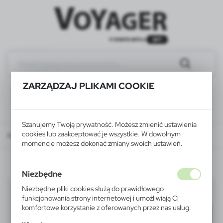
ZARZĄDZAJ PLIKAMI COOKIE
Szanujemy Twoją prywatność. Możesz zmienić ustawienia
cookies lub zaakceptować je wszystkie. W dowolnym
Katalog
WSZYSTKIE PRODUKTY
ELEKTRONIKA
lokalizatory kluczy
momencie możesz dokonać zmiany swoich ustawień.
Niezbędne
lokalizatory kluczy
Niezbędne pliki cookies służą do prawidłowego
(8)
funkcjonowania strony internetowej i umożliwiają Ci
komfortowe korzystanie z oferowanych przez nas usług.
Filtruj
domyślnie
Pliki cookies odpowiadają na podejmowane przez Ciebie