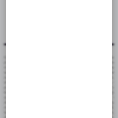
Katalog VOYAGER to kompleksowa oferta kilku tysięcy produktów
promocyjnych ze znakowaniem. To popularne gadżety reklamowe na
masowe promocje, jak i luksusowe artykuły reklamowe dla bardziej
wymagających klientów. Produkty promocyjne VOYAGER doskonale
nadają się pod nadruk reklamowy - tampodruk, grawerowanie laserem,
sitodruk, termo transfer, tłoczenie, sublimacja, full color UV, doming -
pełna personalizacja. Gadżety reklamowe VOYAGER dostępne są z
bieżących stanów magazynowych w Polsce, dzięki czemu czas realizacji
zamówienia jest bardzo krótki. Ze względu na funkcjonalność i
atrakcyjną cenę do najbardziej popularnych należą takie produkty
reklamowe jak: gadżety elektroniczne, power bank, pamięć USB,
ładowarka bezprzewodowa, zegarek wielofunkcyjny, smart watch,
długopisy metalowe z grawerem, długopisy plastikowe z nadrukiem,