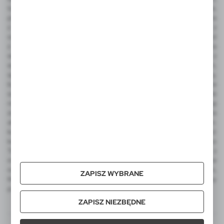
touch peny, notesy korkowe z logo, antystresy, gadżety podróżne,
piersiówka z grawerem, torba bawełniana, czapka, teczka konferencyjna
z nadrukiem lub grawerem, wizytownik, etui na karty kredytowe z
ochroną RFID, torba podróżne i sportowa, plecaki, odwracalny parasol
z nadrukiem, parasol automatyczny, parasol manualny, narzędzia
wielofunkcyjne, latarka COB, miara, ołówek stolarski, metalowy brelok z
wygrawerowanym logo, frisbee, dmuchana piłka plażowa z nadrukiem,
sportowe gadżety kibica, koc piknikowy, termosy, kubek termiczny,
butelka sportowa, torba termoizolacyjna i torba na zakupy, worek ze
sznurkiem do kolorowania, zestaw świąteczny, ekologiczne upominki
reklamowe, skrzynka do wina. Wśród produktów luksusowych na uwagę
zasługują ekskluzywne artykuły reklamowe EXCLUSIVE Collection, a dla
aktywnych produkty promocyjne AIR GIFTS outdoor pro-motion m.in.
kubki termiczne, kubek podróżny, lampka LED. Integralną część
katalogu VOYAGER stanowią także reklamowe pluszaki FOFCIO Promo
Toys - pluszowe breloki, pluszowe misie reklamowe z koszulkami z
możliwością nadruku. W ofercie VOYAGER znajdą Państwo także
notatniki MOLESKINE z logo, kalendarze MOLESKINE z nadrukiem,
ZAPISZ WYBRANE
MOLESKINE Cahier Journals, Smart Writing Set oraz zestawy
podarunkowe tej legendarnej marki.
ZAPISZ NIEZBĘDNE